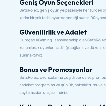
Geniş Oyun Seçenekleri
BetsRolex, geniş oyun yelpazesiyle her türden oy
kadar birçok farklı oyun seçeneği sunar. Dünyaca ü
Güvenilirlik ve Adalet
Curaçao eGaming lisansına sahip olan BetsRolex, 
kullanılarak oyunların adilliği sağlanır ve düzenl
sunmaktayız.
Bonus ve Promosyonlar
BetsRolex, oyuncularına çeşitli bonus ve promosyo
sadakat programları ve günlük, haftalık turnuvalar
sayfamızdan ulaşabilirsiniz.