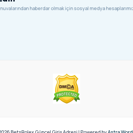
urnuvalarından haberdar olmak için sosyal medya hesaplarımız
2026 BetsRolex Güncel Giriş Adresi | Powered by
Astra Word