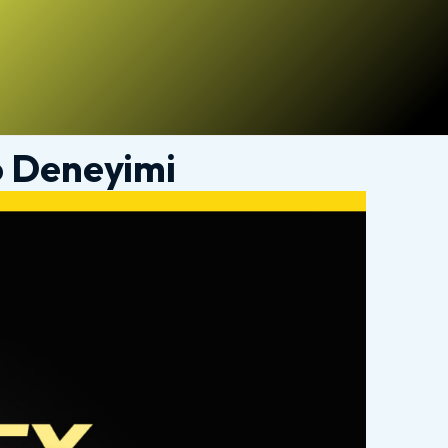
o Deneyimi