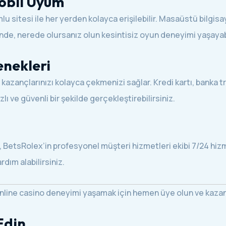
Mobil Uyum
 sitesi ile her yerden kolayca erişilebilir. Masaüstü bilgisa
de, nerede olursanız olun kesintisiz oyun deneyimi yaşayabi
enekleri
kazançlarınızı kolayca çekmenizi sağlar. Kredi kartı, banka tra
lı ve güvenli bir şekilde gerçekleştirebilirsiniz.
etsRolex’in profesyonel müşteri hizmetleri ekibi 7/24 hizme
rdım alabilirsiniz.
ir online casino deneyimi yaşamak için hemen üye olun ve kaz
Edin