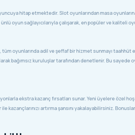
uncuya hitap etmektedir. Slot oyunlarından masa oyunlarına,
nlü oyun sağlayıcılarıyla çalışarak, en popüler ve kaliteli oy
tüm oyunlarında adil ve şeffaf bir hizmet sunmayı taahhüt ed
i olarak bağımsız kuruluşlar tarafından denetlenir. Bu sayede
nlarla ekstra kazanç fırsatları sunar. Yeni üyelere özel hoş
 ile kazançlarınızı artırma şansını yakalayabilirsiniz. Bonusl